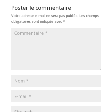
Poster le commentaire
Votre adresse e-mail ne sera pas publiée.
Les champs
obligatoires sont indiqués avec
*