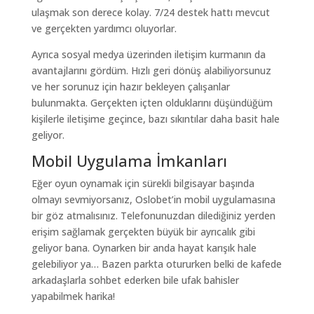
ulaşmak son derece kolay. 7/24 destek hattı mevcut
ve gerçekten yardımcı oluyorlar.
Ayrıca sosyal medya üzerinden iletişim kurmanın da
avantajlarını gördüm. Hızlı geri dönüş alabiliyorsunuz
ve her sorunuz için hazır bekleyen çalışanlar
bulunmakta. Gerçekten içten olduklarını düşündüğüm
kişilerle iletişime geçince, bazı sıkıntılar daha basit hale
geliyor.
Mobil Uygulama İmkanları
Eğer oyun oynamak için sürekli bilgisayar başında
olmayı sevmiyorsanız, Oslobet’in mobil uygulamasına
bir göz atmalısınız. Telefonunuzdan dilediğiniz yerden
erişim sağlamak gerçekten büyük bir ayrıcalık gibi
geliyor bana. Oynarken bir anda hayat karışık hale
gelebiliyor ya… Bazen parkta otururken belki de kafede
arkadaşlarla sohbet ederken bile ufak bahisler
yapabilmek harika!