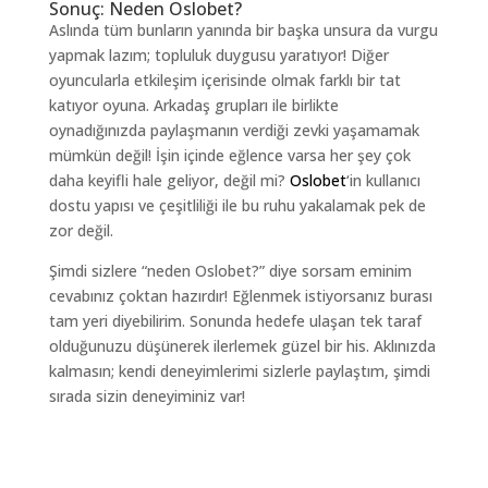
Sonuç: Neden Oslobet?
Aslında tüm bunların yanında bir başka unsura da vurgu
yapmak lazım; topluluk duygusu yaratıyor! Diğer
oyuncularla etkileşim içerisinde olmak farklı bir tat
katıyor oyuna. Arkadaş grupları ile birlikte
oynadığınızda paylaşmanın verdiği zevki yaşamamak
mümkün değil! İşin içinde eğlence varsa her şey çok
daha keyifli hale geliyor, değil mi?
Oslobet
‘in kullanıcı
dostu yapısı ve çeşitliliği ile bu ruhu yakalamak pek de
zor değil.
Şimdi sizlere “neden Oslobet?” diye sorsam eminim
cevabınız çoktan hazırdır! Eğlenmek istiyorsanız burası
tam yeri diyebilirim. Sonunda hedefe ulaşan tek taraf
olduğunuzu düşünerek ilerlemek güzel bir his. Aklınızda
kalmasın; kendi deneyimlerimi sizlerle paylaştım, şimdi
sırada sizin deneyiminiz var!