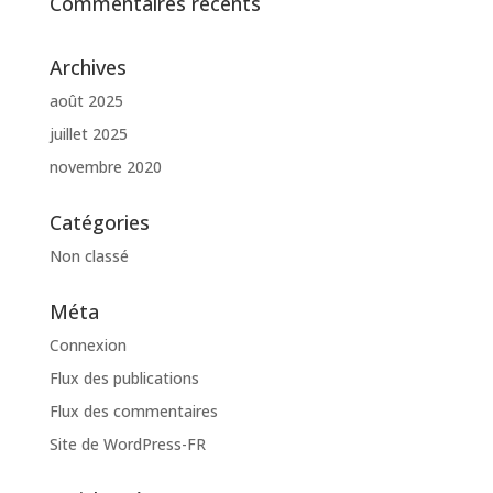
Commentaires récents
Archives
août 2025
juillet 2025
novembre 2020
Catégories
Non classé
Méta
Connexion
Flux des publications
Flux des commentaires
Site de WordPress-FR