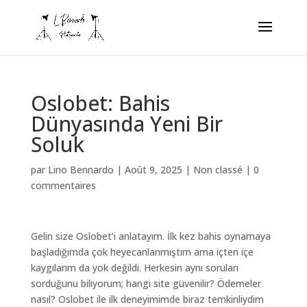
Oslobet: Bahis
Dünyasında Yeni Bir
Soluk
par
Lino Bennardo
|
Août 9, 2025
|
Non classé
|
0
commentaires
Gelin size Oslobet’i anlatayım. İlk kez bahis oynamaya
başladığımda çok heyecanlanmıştım ama içten içe
kaygılarım da yok değildi. Herkesin aynı soruları
sorduğunu biliyorum; hangi site güvenilir? Ödemeler
nasıl? Oslobet ile ilk deneyimimde biraz temkinliydim