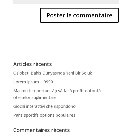
Articles récents
Oslobet: Bahis Dünyasında Yeni Bir Soluk
Lorem Ipsum – 9990
Mai multe oportunități să facă profit datorită
ofertelor suplimentare
Giochi interattivi che rispondono
Paris sportifs options populaires
Commentaires récents