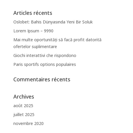
Articles récents
Oslobet: Bahis Dünyasında Yeni Bir Soluk
Lorem Ipsum – 9990
Mai multe oportunități să facă profit datorită
ofertelor suplimentare
Giochi interattivi che rispondono
Paris sportifs options populaires
Commentaires récents
Archives
août 2025
juillet 2025
novembre 2020