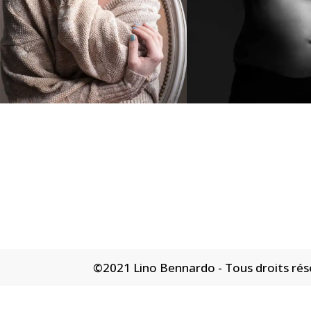
casino minimum deposit
©2021 Lino Bennardo - Tous droits rés